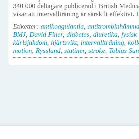
340 000 deltagare publicerad i British Medica
visar att intervallträning är särskilt effektivt.
Etiketter:
antikoagulantia
,
antitrombinhämma
BMJ
,
David Finer
,
diabetes
,
diuretika
,
fysisk
kärlsjukdom
,
hjärtsvikt
,
intervallträning
,
koll
motion
,
Ryssland
,
statiner
,
stroke
,
Tobias Su