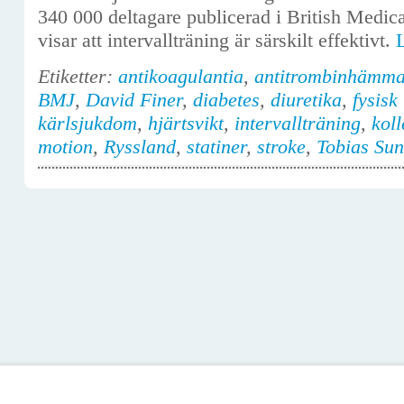
340 000 deltagare publicerad i British Medica
visar att intervallträning är särskilt effektivt.
Etiketter:
antikoagulantia
,
antitrombinhämma
BMJ
,
David Finer
,
diabetes
,
diuretika
,
fysisk
kärlsjukdom
,
hjärtsvikt
,
intervallträning
,
koll
motion
,
Ryssland
,
statiner
,
stroke
,
Tobias Su