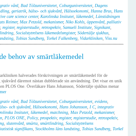
grativ vård
,
Bad Tölzuniversitetet
,
Coburguniversitetet
,
Dagens
dling
,
geriatrik
,
hälso- och sjukvård
,
Hälsoekonomi
,
Hanna Brus
,
Hans
tive care science center
,
Karolinska Insitutet
,
läkemedel
,
Länstidningen
ts Reimer
,
Max Petzold
,
mekanismer
,
Niko Kohls
,
öppenvård
,
palliativ
,
register
,
registerstudie
,
retrospektiv
,
Samueli Institute
,
Signikant
,
lindring
,
Socialstytrelsens läkemedelsregister
,
Södertälje sjukhus
,
andsting
,
Tobias Sundberg
,
Torkel Falkenberg
,
Vidarkliniken
,
Viss.nu
rade behov av smärtläkemedel
darkliniken halverades förskrivningen av smärtläkemedel för de
ig sjukvård däremot nästan dubblerade sin användning. Det visar en unik
iften PLOS One. Överläkare Hans Johansson, Södertälje sjukhus menar
 mer
grativ vård
,
Bad Tölzuniversitetet
,
Coburguniversitetet
,
evidens
,
älso- och sjukvård
,
Hälsoekonomi
,
Hans Johansson
,
I C
,
integrativ
olinska Insitutet
,
läkemedel
,
matchning
,
Max Petzold
,
mekanismer
,
in
,
PLOS ONE
,
Policy
,
prospektiv
,
register
,
registerstudie
,
retrospektiv
,
ing
,
slutenvård
,
smärta
,
smärtlindring
,
Socialstytrelsens
tatistisk signifikans
,
Stockholms läns landsting
,
Tobias Sundberg
,
Torkel