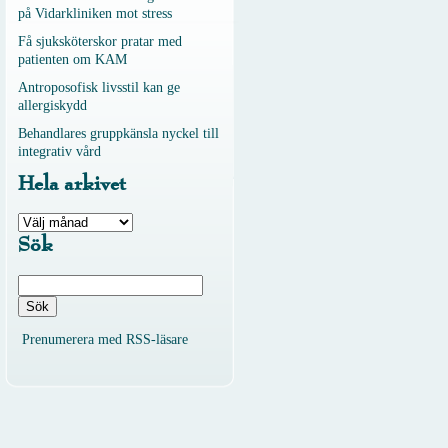
på Vidarkliniken mot stress
Få sjuksköterskor pratar med
patienten om KAM
Antroposofisk livsstil kan ge
allergiskydd
Behandlares gruppkänsla nyckel till
integrativ vård
Hela arkivet
Hela
arkivet
Sök
Sök
efter:
Prenumerera med RSS-läsare