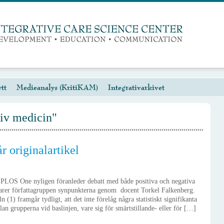
tt
Medieanalys (KritiKAM)
Integrativarkivet
tiv medicin"
år originalartikel
i PLOS One nyligen föranleder debatt med både positiva och negativa
rer författagruppen synpunkterna genom docent Torkel Falkenberg.
 (1) framgår tydligt, att det inte förelåg några statistiskt signifikanta
an grupperna vid baslinjen, vare sig för smärtstillande- eller för […]