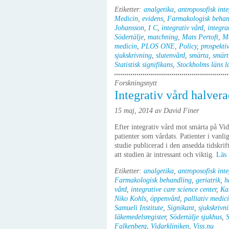
Etiketter:
analgetika
,
antroposofisk inte
Medicin
,
evidens
,
Farmakologisk behan
Johansson
,
I C
,
integrativ vård
,
integra
Södertälje
,
matchning
,
Mats Pertoft
,
Ma
medicin
,
PLOS ONE
,
Policy
,
prospektiv
sjukskrivning
,
slutenvård
,
smärta
,
smärt
Statistisk signifikans
,
Stockholms läns l
Forskningsnytt
Integrativ vård halve
15 maj, 2014 av David Finer
Efter integrativ vård mot smärta på Vi
patienter som vårdats. Patienter i vanl
studie publicerad i den ansedda tidskr
att studien är intressant och viktig.
Läs
Etiketter:
analgetika
,
antroposofisk inte
Farmakologisk behandling
,
geriatrik
,
h
vård
,
integrative care science center
,
Kar
Niko Kohls
,
öppenvård
,
palliativ medic
Samueli Institute
,
Signikant
,
sjukskrivn
läkemedelsregister
,
Södertälje sjukhus
,
S
Falkenberg
,
Vidarkliniken
,
Viss.nu