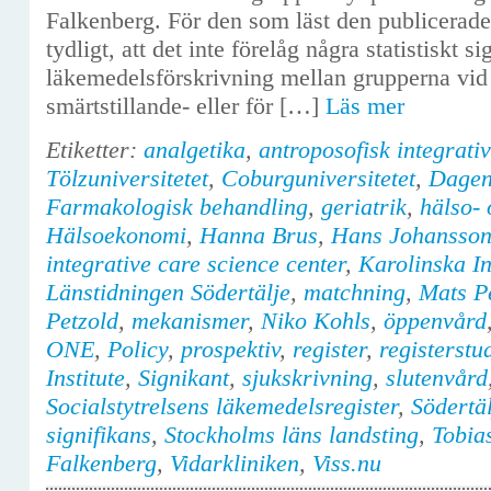
Falkenberg. För den som läst den publicerade 
tydligt, att det inte förelåg några statistiskt si
läkemedelsförskrivning mellan grupperna vid b
smärtstillande- eller för […]
Läs mer
Etiketter:
analgetika
,
antroposofisk integrati
Tölzuniversitetet
,
Coburguniversitetet
,
Dagen
Farmakologisk behandling
,
geriatrik
,
hälso- 
Hälsoekonomi
,
Hanna Brus
,
Hans Johansso
integrative care science center
,
Karolinska In
Länstidningen Södertälje
,
matchning
,
Mats Pe
Petzold
,
mekanismer
,
Niko Kohls
,
öppenvård
ONE
,
Policy
,
prospektiv
,
register
,
registerstu
Institute
,
Signikant
,
sjukskrivning
,
slutenvård
Socialstytrelsens läkemedelsregister
,
Södertäl
signifikans
,
Stockholms läns landsting
,
Tobia
Falkenberg
,
Vidarkliniken
,
Viss.nu