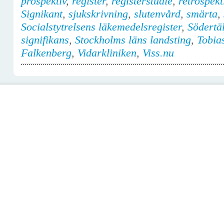
prospektiv
,
register
,
registerstudie
,
retrospekt
Signikant
,
sjukskrivning
,
slutenvård
,
smärta
,
Socialstytrelsens läkemedelsregister
,
Södertäl
signifikans
,
Stockholms läns landsting
,
Tobia
Falkenberg
,
Vidarkliniken
,
Viss.nu