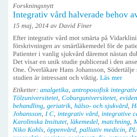
Forskningsnytt
Integrativ vård halverade behov 
15 maj, 2014 av David Finer
Efter integrativ vård mot smärta på Vidarklin
förskrivningen av smärtläkemedel för de pati
Patienter i vanlig sjukvård däremot nästan d
Det visar en unik studie publicerad i den ans
One. Överläkare Hans Johansson, Södertälje 
studien är intressant och viktig.
Läs mer
Etiketter:
analgetika
,
antroposofisk integrati
Tölzuniversitetet
,
Coburguniversitetet
,
evide
behandling
,
geriatrik
,
hälso- och sjukvård
,
H
Johansson
,
I C
,
integrativ vård
,
integrative c
Karolinska Insitutet
,
läkemedel
,
matchning
,
M
Niko Kohls
,
öppenvård
,
palliativ medicin
,
PL