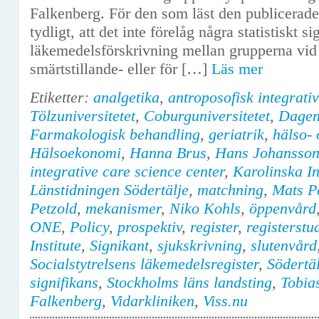
Falkenberg. För den som läst den publicerade 
tydligt, att det inte förelåg några statistiskt si
läkemedelsförskrivning mellan grupperna vid b
smärtstillande- eller för […]
Läs mer
Etiketter:
analgetika
,
antroposofisk integrati
Tölzuniversitetet
,
Coburguniversitetet
,
Dagen
Farmakologisk behandling
,
geriatrik
,
hälso- 
Hälsoekonomi
,
Hanna Brus
,
Hans Johansso
integrative care science center
,
Karolinska In
Länstidningen Södertälje
,
matchning
,
Mats Pe
Petzold
,
mekanismer
,
Niko Kohls
,
öppenvård
ONE
,
Policy
,
prospektiv
,
register
,
registerstu
Institute
,
Signikant
,
sjukskrivning
,
slutenvård
Socialstytrelsens läkemedelsregister
,
Södertäl
signifikans
,
Stockholms läns landsting
,
Tobia
Falkenberg
,
Vidarkliniken
,
Viss.nu