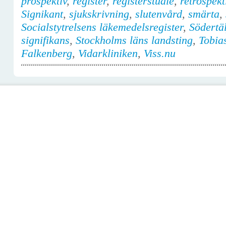
prospektiv
,
register
,
registerstudie
,
retrospekt
Signikant
,
sjukskrivning
,
slutenvård
,
smärta
,
Socialstytrelsens läkemedelsregister
,
Södertäl
signifikans
,
Stockholms läns landsting
,
Tobia
Falkenberg
,
Vidarkliniken
,
Viss.nu