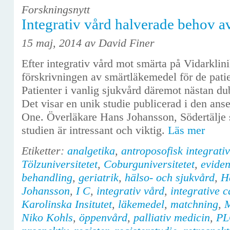
Forskningsnytt
Integrativ vård halverade behov 
15 maj, 2014 av David Finer
Efter integrativ vård mot smärta på Vidarklin
förskrivningen av smärtläkemedel för de pati
Patienter i vanlig sjukvård däremot nästan d
Det visar en unik studie publicerad i den ans
One. Överläkare Hans Johansson, Södertälje 
studien är intressant och viktig.
Läs mer
Etiketter:
analgetika
,
antroposofisk integrati
Tölzuniversitetet
,
Coburguniversitetet
,
evide
behandling
,
geriatrik
,
hälso- och sjukvård
,
H
Johansson
,
I C
,
integrativ vård
,
integrative c
Karolinska Insitutet
,
läkemedel
,
matchning
,
M
Niko Kohls
,
öppenvård
,
palliativ medicin
,
PL