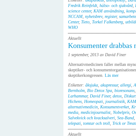
Etiketter:
akupunktur
,
antroposofi
,
Bar
Fredrik Reinfeldt
,
hälso- och sjukvård
,
science center
,
KAM användning
,
kompl
NCCAM
,
nyhetsbrev
,
register
,
samarbet
Center
,
Tieto
,
Torkel Falkenberg
,
utbild
WHO
Aktuellt
Konsumenter drabbas n
1 september, 2013 av David Finer
Alternativmedicinen faller mellan mynd
skeptiker- och konsumentorganisationer
skeptikerkongressen.
Läs mer
Etiketter:
åksjuka
,
akupressur
,
allergi
,
A
Bernholm
,
Bio Detox Spa
,
bioresonans
Larhammar
,
David Finer
,
detox
,
Diskur
Hichens
,
Homeopati
,
journalistik
,
KAM 
alternativmedicin
,
Konsumentverket
,
Kr
media
,
medicinjournalist
,
Nobelpris
,
Os
Salvekvick och kvacksalveri
,
Sea-Band
telepati
,
tomtar och troll
,
Trick or Trea
Aktuellt