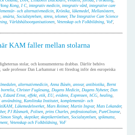
ack Obama
,
DNA
,
Elisabeth Blackburn
,
evidens
,
förbud
,
Forskning
,
Hong Kong
,
I C
,
integrativ medicin
,
integrativ vård
,
integrative care
ementär- och alternativmedicin
,
Krönika
,
läkemedel
,
Mellanöstern
,
e
,
smärta
,
Socialstyrelsen
,
stress
,
telomer
,
The Integrative Care Science
ning
,
Världshälsoorganisationen
,
Vetenskap och Folkbildning
,
VoF
,
är KAM faller mellan stolarna
igheternas stolar, och konsumenterna drabbas. Därför behövs
, sade professor Dan Larhammar i ett föredrag inför den europeiska
lmedalen
,
alternativmedicin
,
Anna Bäsén
,
ansvar
,
antibiotika
,
Bernt
,
borrelia
,
Christer Fuglesang
,
Dagens Medicin
,
Dagens Nyheter
,
Dan
s
,
Edzard Ernst
,
effekt
,
etik
,
EU
,
evidens
,
Expressen
,
hCG
,
healing
,
användning
,
Karolinska Institutet
,
komplementär- och
itiKAM
,
Läkemedelsverket
,
Mars Reimer
,
Martin Ingvar
,
Mats Lekander
,
her
,
PJ Råsmark
,
Polisen
,
prins Charles
,
professionalism
,
PureCleanse
,
,
Simon Singh
,
skeptiker
,
skeptikerrörelsen
,
Socialstyrelsen
,
spikmatta
,
tment
,
Vetenskap och Folkbildning
,
VoF