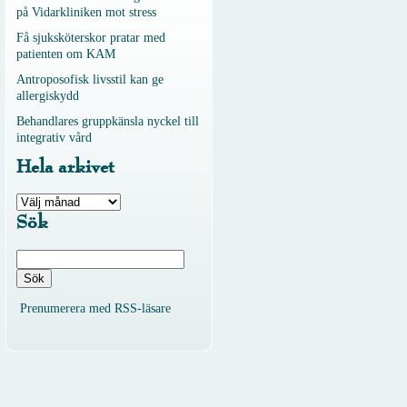
på Vidarkliniken mot stress
Få sjuksköterskor pratar med
patienten om KAM
Antroposofisk livsstil kan ge
allergiskydd
Behandlares gruppkänsla nyckel till
integrativ vård
Hela arkivet
Hela
arkivet
Sök
Sök
efter:
Prenumerera med RSS-läsare