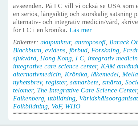
avseenden. På I C vill vi också se USA som e
en seriös, långsiktig och storskalig satsning
alternativ- och integrativ medicin/vård, skriv
för I C i en krönika.
Läs mer
Etiketter:
akupunktur
,
antroposofi
,
Barack O
Blackburn
,
evidens
,
förbud
,
Forskning
,
Fredr
sjukvård
,
Hong Kong
,
I C
,
integrativ medicin
integrative care science center
,
KAM använd
alternativmedicin
,
Krönika
,
läkemedel
,
Mella
nyhetsbrev
,
register
,
samarbete
,
smärta
,
Soci
telomer
,
The Integrative Care Science Center
Falkenberg
,
utbildning
,
Världshälsoorganisa
Folkbildning
,
VoF
,
WHO