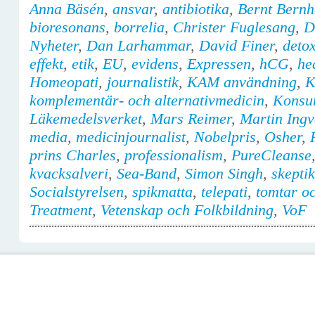
Anna Bäsén
,
ansvar
,
antibiotika
,
Bernt Bern
bioresonans
,
borrelia
,
Christer Fuglesang
,
D
Nyheter
,
Dan Larhammar
,
David Finer
,
deto
effekt
,
etik
,
EU
,
evidens
,
Expressen
,
hCG
,
he
Homeopati
,
journalistik
,
KAM användning
,
K
komplementär- och alternativmedicin
,
Konsu
Läkemedelsverket
,
Mars Reimer
,
Martin Ingv
media
,
medicinjournalist
,
Nobelpris
,
Osher
,
prins Charles
,
professionalism
,
PureCleanse
kvacksalveri
,
Sea-Band
,
Simon Singh
,
skeptik
Socialstyrelsen
,
spikmatta
,
telepati
,
tomtar oc
Treatment
,
Vetenskap och Folkbildning
,
VoF