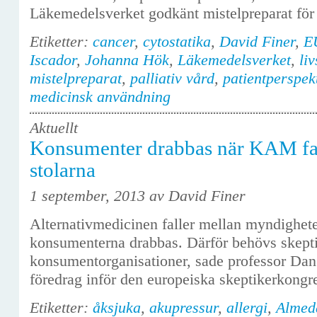
Läkemedelsverket godkänt mistelpreparat för 
Etiketter:
cancer
,
cytostatika
,
David Finer
,
E
Iscador
,
Johanna Hök
,
Läkemedelsverket
,
liv
mistelpreparat
,
palliativ vård
,
patientperspek
medicinsk användning
Aktuellt
Konsumenter drabbas när KAM fal
stolarna
1 september, 2013 av David Finer
Alternativmedicinen faller mellan myndighete
konsumenterna drabbas. Därför behövs skepti
konsumentorganisationer, sade professor Dan
föredrag inför den europeiska skeptikerkongr
Etiketter:
åksjuka
,
akupressur
,
allergi
,
Almed