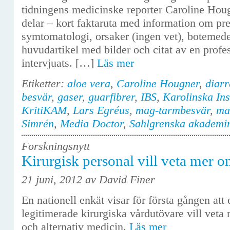
tidningens medicinske reporter Caroline Houg
delar – kort faktaruta med information om prev
symtomatologi, orsaker (ingen vet), botemede
huvudartikel med bilder och citat av en profe
intervjuats. […]
Läs mer
Etiketter:
aloe vera
,
Caroline Hougner
,
diarr
besvär
,
gaser
,
guarfibrer
,
IBS
,
Karolinska Inst
KritiKAM
,
Lars Egréus
,
mag-tarmbesvär
,
ma
Simrén
,
Media Doctor
,
Sahlgrenska akademi
Forskningsnytt
Kirurgisk personal vill veta mer
21 juni, 2012 av David Finer
En nationell enkät visar för första gången att
legitimerade kirurgiska vårdutövare vill ve
och alternativ medicin.
Läs mer