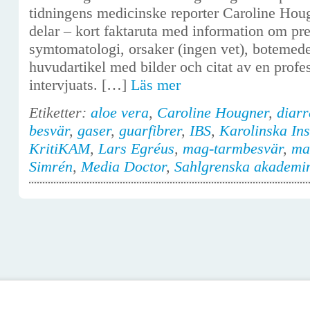
tidningens medicinske reporter Caroline Houg
delar – kort faktaruta med information om prev
symtomatologi, orsaker (ingen vet), botemede
huvudartikel med bilder och citat av en profe
intervjuats. […]
Läs mer
Etiketter:
aloe vera
,
Caroline Hougner
,
diarr
besvär
,
gaser
,
guarfibrer
,
IBS
,
Karolinska Inst
KritiKAM
,
Lars Egréus
,
mag-tarmbesvär
,
ma
Simrén
,
Media Doctor
,
Sahlgrenska akademi