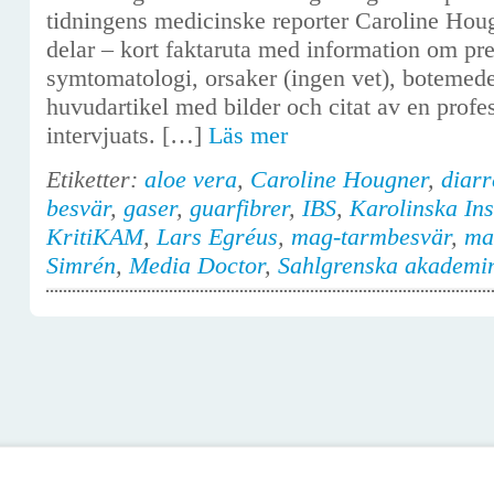
tidningens medicinske reporter Caroline Houg
delar – kort faktaruta med information om prev
symtomatologi, orsaker (ingen vet), botemede
huvudartikel med bilder och citat av en profe
intervjuats. […]
Läs mer
Etiketter:
aloe vera
,
Caroline Hougner
,
diarr
besvär
,
gaser
,
guarfibrer
,
IBS
,
Karolinska Inst
KritiKAM
,
Lars Egréus
,
mag-tarmbesvär
,
ma
Simrén
,
Media Doctor
,
Sahlgrenska akademi