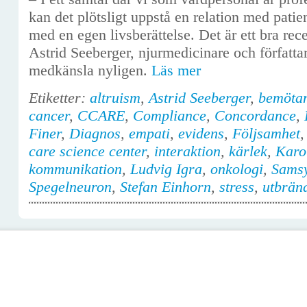
kan det plötsligt uppstå en relation med pa
med en egen livsberättelse. Det är ett bra rec
Astrid Seeberger, njurmedicinare och författ
medkänsla nyligen.
Läs mer
Etiketter:
altruism
,
Astrid Seeberger
,
bemöta
cancer
,
CCARE
,
Compliance
,
Concordance
,
Finer
,
Diagnos
,
empati
,
evidens
,
Följsamhet
care science center
,
interaktion
,
kärlek
,
Karol
kommunikation
,
Ludvig Igra
,
onkologi
,
Sams
Spegelneuron
,
Stefan Einhorn
,
stress
,
utbrän