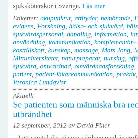
sjuksköterskor i Sverige.
Läs mer
Etiketter:
akupunktur
,
attityder
,
bemötande
,
D
evidens
,
Forskning
,
hälso- och sjukvård
,
häl
sjukvårdspersonal
,
handling
,
information
,
in
användning
,
kommunikation
,
komplementär- 
kosttillskott
,
kunskap
,
massage
,
Mats Jong
,
M
Mittuniversitetet
,
naturpreparat
,
nursing
,
off
sjukvård
,
omvårdnad
,
omvårdnadsforskning
,
patient
,
patient-läkarkommunikation
,
praktik
Veronica Lundqvist
Aktuellt
Se patienten som människa bra re
utbrändhet
12 september, 2012 av David Finer
– I ett samtal där vi som vårdpersonal är profe