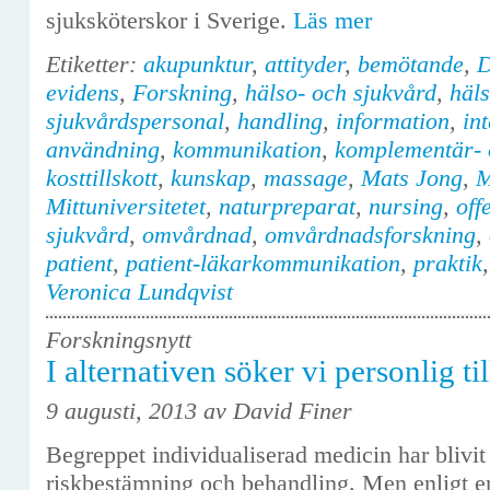
sjuksköterskor i Sverige.
Läs mer
Etiketter:
akupunktur
,
attityder
,
bemötande
,
D
evidens
,
Forskning
,
hälso- och sjukvård
,
häl
sjukvårdspersonal
,
handling
,
information
,
in
användning
,
kommunikation
,
komplementär- 
kosttillskott
,
kunskap
,
massage
,
Mats Jong
,
M
Mittuniversitetet
,
naturpreparat
,
nursing
,
off
sjukvård
,
omvårdnad
,
omvårdnadsforskning
,
patient
,
patient-läkarkommunikation
,
praktik
Veronica Lundqvist
Forskningsnytt
I alternativen söker vi personlig ti
9 augusti, 2013 av David Finer
Begreppet individualiserad medicin har bliv
riskbestämning och behandling. Men enligt en