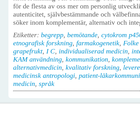
för de flesta av oss mer om personlig utveckli
autenticitet, självbestämmande och välbefin
söker inom komplementär, alternativ och inte
Etiketter:
begrepp
,
bemötande
,
cytokrom p45
etnografisk forskning
,
farmakogenetik
,
Folke 
grapefrukt
,
I C
,
individualiserad medicin
,
int
KAM användning
,
kommunikation
,
kompleme
alternativmedicin
,
kvalitativ forskning
,
lever
medicinsk antropologi
,
patient-läkarkommuni
medicin
,
språk