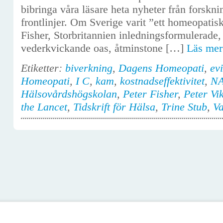
bibringa våra läsare heta nyheter från forskn
frontlinjer. Om Sverige varit ”ett homeopatis
Fisher, Storbritannien inledningsformulerade,
vederkvickande oas, åtminstone […]
Läs me
Etiketter:
biverkning
,
Dagens Homeopati
,
ev
Homeopati
,
I C
,
kam
,
kostnadseffektivitet
,
N
Hälsovårdshögskolan
,
Peter Fisher
,
Peter Vi
the Lancet
,
Tidskrift för Hälsa
,
Trine Stub
,
Va