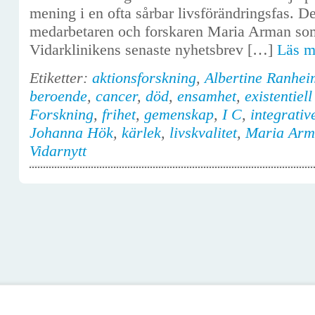
mening i en ofta sårbar livsförändringsfas. D
medarbetaren och forskaren Maria Arman som 
Vidarklinikens senaste nyhetsbrev […]
Läs 
Etiketter:
aktionsforskning
,
Albertine Ranhei
beroende
,
cancer
,
död
,
ensamhet
,
existentiel
Forskning
,
frihet
,
gemenskap
,
I C
,
integrativ
Johanna Hök
,
kärlek
,
livskvalitet
,
Maria Arm
Vidarnytt