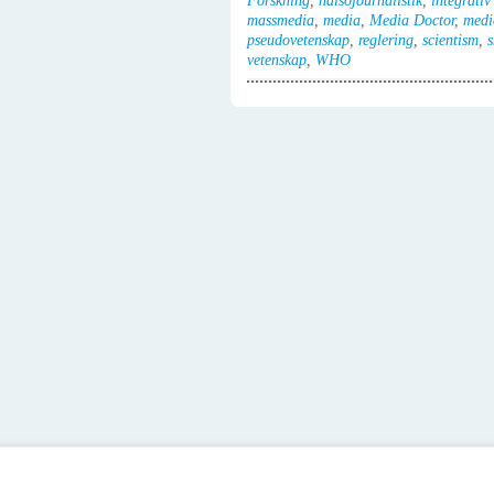
Forskning
,
hälsojournalistik
,
integrativ
massmedia
,
media
,
Media Doctor
,
medi
pseudovetenskap
,
reglering
,
scientism
,
s
vetenskap
,
WHO