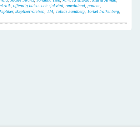
 vård
,
Jackie Swartz
,
Johanna Hök
,
kam
,
KritiKAM
,
Maria Arman
,
ekritik
,
offentlig hälso- och sjukvård
,
omvårdnad
,
patient
,
keptiker
,
skeptikerrörelsen
,
TM
,
Tobias Sundberg
,
Torkel Falkenberg
,