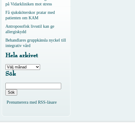
på Vidarkliniken mot stress
Få sjuksköterskor pratar med
patienten om KAM
Antroposofisk livsstil kan ge
allergiskydd
Behandlares gruppkänsla nyckel till
integrativ vård
Hela arkivet
Hela
arkivet
Sök
Sök
efter:
Prenumerera med RSS-läsare