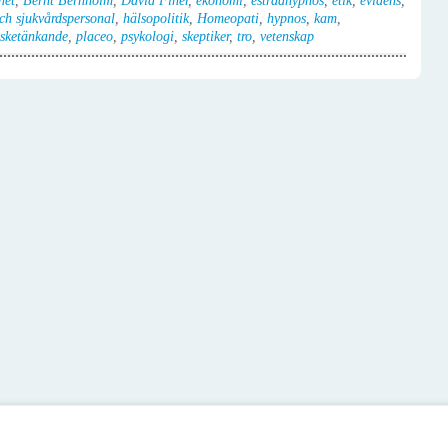
het
,
Bernt Bernholm
,
David Finer
,
ekonomi
,
estradhypnos
,
etik
,
evidens
,
ch sjukvårdspersonal
,
hälsopolitik
,
Homeopati
,
hypnos
,
kam
,
sketänkande
,
placeo
,
psykologi
,
skeptiker
,
tro
,
vetenskap