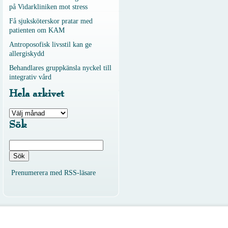
på Vidarkliniken mot stress
Få sjuksköterskor pratar med
patienten om KAM
Antroposofisk livsstil kan ge
allergiskydd
Behandlares gruppkänsla nyckel till
integrativ vård
Hela arkivet
Hela
arkivet
Sök
Sök
efter:
Prenumerera med RSS-läsare