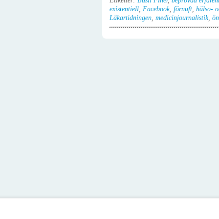
Etiketter:
Basil Finer
,
beprövad erfaren
existentiell
,
Facebook
,
förnuft
,
hälso- o
Läkartidningen
,
medicinjournalistik
,
ön