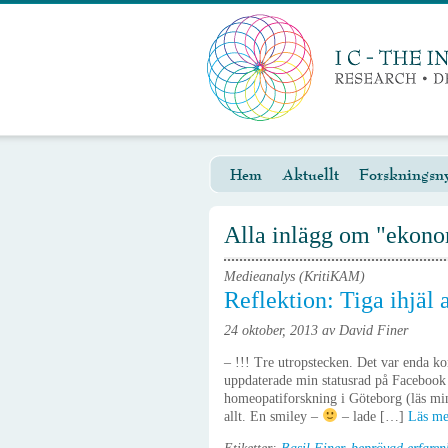
Hem
Aktuellt
Forskningsny
Alla inlägg om "ekon
Medieanalys (KritiKAM)
Reflektion: Tiga ihjäl 
24 oktober, 2013 av David Finer
– !!! Tre utropstecken. Det var enda k
uppdaterade min statusrad på Facebook 
homeopatiforskning i Göteborg (läs min f
allt. En smiley –
– lade […]
Läs m