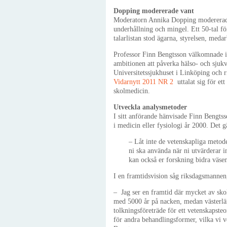
Dopping modererade vant
Moderatorn Annika Dopping modererade 
underhållning och mingel. Ett 50-tal fö
talarlistan stod ägarna, styrelsen, meda
Professor Finn Bengtsson välkomnade in
ambitionen att påverka hälso- och sjuk
Universitetssjukhuset i Linköping och r
Vidarnytt 2011 NR 2
uttalat sig för e
skolmedicin.
Utveckla analysmetoder
I sitt anförande hänvisade Finn Bengtss
i medicin eller fysiologi år 2000. Det 
– Låt inte de vetenskapliga metod
ni ska använda när ni utvärderar 
kan också er forskning bidra väsent
I en framtidsvision såg riksdagsmannen,
– Jag ser en framtid där mycket av sk
med 5000 år på nacken, medan västerlän
tolkningsföreträde för ett vetenskapsteo
för andra behandlingsformer, vilka vi v