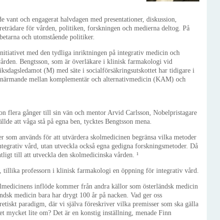
vant och engagerat halvdagen med presentationer, diskussion,
reträdare för vården, politiken, forskningen och medierna deltog. På
rbetarna och utomstående politiker.
itiativet med den tydliga inriktningen på integrativ medicin och
vården. Bengtsson, som är överläkare i klinisk farmakologi vid
iksdagsledamot (M) med säte i socialförsäkringsutskottet har tidigare i
tt närmande mellan komplementär och alternativmedicin (KAM) och
on flera gånger till sin vän och mentor Arvid Carlsson, Nobelpristagare
gällde att våga stå på egna ben, tycktes Bengtsson mena.
er som används för att utvärdera skolmedicinen begränsa vilka metoder
integrativ vård, utan utveckla också egna gedigna forskningsmetoder. Då
ligt till att utveckla den skolmedicinska vården. ¹
 tillika professorn i klinisk farmakologi en öppning för integrativ vård.
olmedicinens inflöde kommer från andra källor som österländsk medicin
dsk medicin bara har drygt 100 år på nacken. Vad ger oss
retiskt paradigm, där vi själva föreskriver vilka premisser som ska gälla
et mycket lite om? Det är en konstig inställning, menade Finn