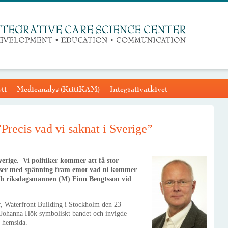
tt
Medieanalys (KritiKAM)
Integrativarkivet
recis vad vi saknat i Sverige”
Sverige. Vi politiker kommer att få stor
h ser med spänning fram emot vad ni kommer
 och riksdagsmannen (M) Finn Bengtsson vid
r, Waterfront Building i Stockholm den 23
h Johanna Hök symboliskt bandet och invigde
e hemsida.