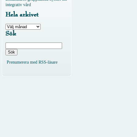
integrativ vård
Hela arkivet
Hela
arkivet
Sök
Sök
efter:
Prenumerera med RSS-läsare