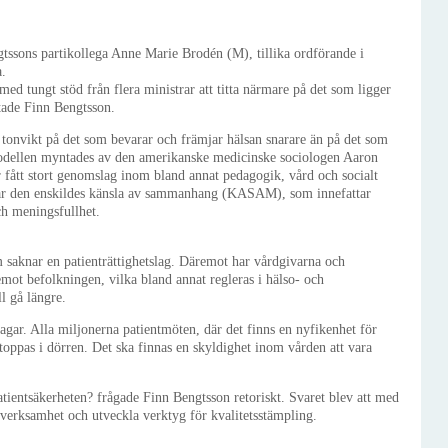
ssons partikollega Anne Marie Brodén (M), tillika ordförande i
a.
ed tungt stöd från flera ministrar att titta närmare på det som ligger
ttade Finn Bengtsson.
 tonvikt på det som bevarar och främjar hälsan snarare än på det som
odellen myntades av den amerikanske medicinske sociologen Aaron
 fått stort genomslag inom bland annat pedagogik, vård och socialt
n är den enskildes känsla av sammanhang (KASAM), som innefattar
ch meningsfullhet.
m saknar en patienträttighetslag. Däremot har vårdgivarna och
ot befolkningen, vilka bland annat regleras i hälso- och
l gå längre.
slagar. Alla miljonerna patientmöten, där det finns en nyfikenhet för
oppas i dörren. Det ska finnas en skyldighet inom vården att vara
tientsäkerheten? frågade Finn Bengtsson retoriskt. Svaret blev att med
erksamhet och utveckla verktyg för kvalitetsstämpling.