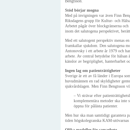
Bengtsson.
Stöd börjar mogna
Med på invigningen var även Finn Bengt
Riksdagens grupp för Kultur- och Häls
Arbetet pågår över blockgränserna och m
inom det salutogena perspektivet, berä
Med ett salutogent perspektiv menas en
framkallar sjukdom. Den salutogena m
Antonovsky i ett arbete år 1979 och har
arbete. Av central betydelse för hälsa
känslor av begriplighet, hanterbarhet o
Ingen lag om patienträttigheter
Sverige är ett av få länder i Europa so
huvudmännen en rad skyldigheter gentem
sjukvårdslagen. Men Finn Bengtsson vil
– Vi strävar efter patienträttighet
komplementära metoder ska inte st
öppna för pålästa patienter.
Men hur ska man samtidigt garantera pa
tiden högskolegranska KAM-utövarnas v
Olika modeller för samarbete