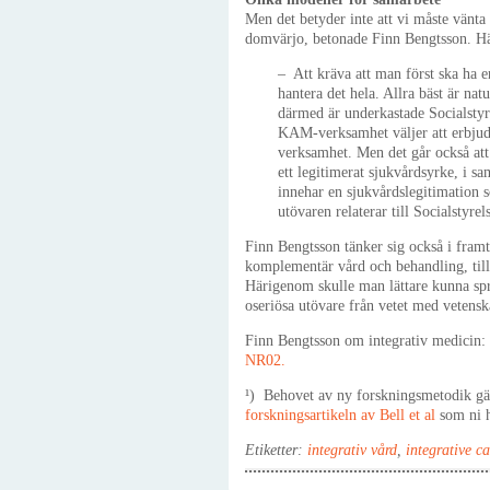
Men det betyder inte att vi måste vänta
domvärjo, betonade Finn Bengtsson. Här
– Att kräva att man först ska ha 
hantera det hela. Allra bäst är na
därmed är underkastade Socialstyre
KAM-verksamhet väljer att erbjuda
verksamhet. Men det går också att
ett legitimerat sjukvårdsyrke, i
innehar en sjukvårdslegitimation s
utövaren relaterar till Socialstyrel
Finn Bengtsson tänker sig också i framt
komplementär vård och behandling, till
Härigenom skulle man lättare kunna spr
oseriösa utövare från vetet med vetensk
Finn Bengtsson om integrativ medicin: 
NR02.
¹) Behovet av ny forskningsmetodik gä
forskningsartikeln av Bell et al
som ni h
Etiketter:
integrativ vård
,
integrative ca