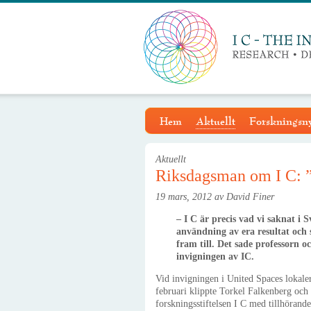
Hem
Aktuellt
Forskningsny
Aktuellt
Riksdagsman om I C: ”P
19 mars, 2012 av David Finer
– I C är precis vad vi saknat i 
användning av era resultat oc
fram till. Det sade professorn
invigningen av IC.
Vid invigningen i United Spaces lokale
februari klippte Torkel Falkenberg oc
forskningsstiftelsen I C med tillhörand