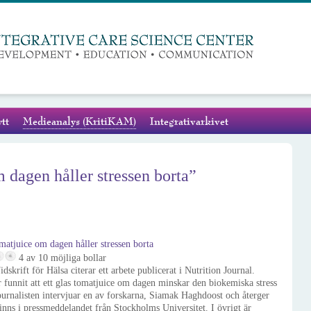
tt
Medieanalys (KritiKAM)
Integrativarkivet
m dagen håller stressen borta”
omatjuice om dagen håller stressen borta
4 av 10 möjliga bollar
idskrift för Hälsa citerar ett arbete publicerat i Nutrition Journal.
 funnit att ett glas tomatjuice om dagen minskar den biokemiska stress
Journalisten intervjuar en av forskarna, Siamak Haghdoost och återger
inns i pressmeddelandet från Stockholms Universitet. I övrigt är