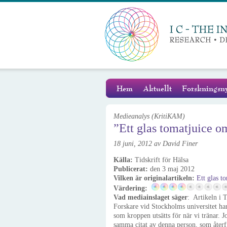
Hem
Aktuellt
Forskningsny
Medieanalys (KritiKAM)
”Ett glas tomatjuice o
18 juni, 2012 av David Finer
Källa:
Tidskrift för Hälsa
Publicerat:
den 3 maj 2012
Vilken är originalartikeln:
Ett glas t
Värdering:
Vad mediainslaget säger
: Artikeln i T
Forskare vid Stockholms universitet har
som kroppen utsätts för när vi tränar. 
samma citat av denna person, som återf