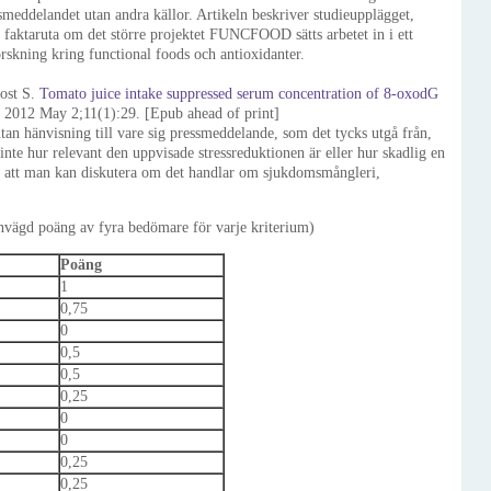
meddelandet utan andra källor. Artikeln beskriver studieupplägget,
 faktaruta om det större projektet FUNCFOOD sätts arbetet in i ett
rskning kring functional foods och antioxidanter.
ost S.
Tomato juice intake suppressed serum concentration of 8-oxodG
. 2012 May 2;11(1):29. [Epub ahead of print]
tan hänvisning till vare sig pressmeddelande, som det tycks utgå från,
 inte hur relevant den uppvisade stressreduktionen är eller hur skadlig en
ör att man kan diskutera om det handlar om sjukdomsmångleri,
vägd poäng av fyra bedömare för varje kriterium)
Poäng
1
0,75
0
0,5
0,5
0,25
0
0
0,25
0,25