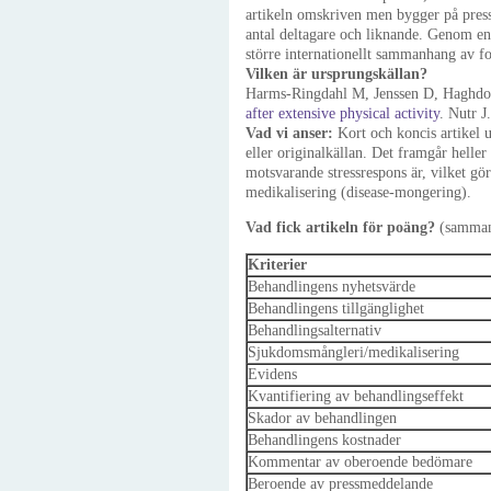
artikeln omskriven men bygger på press
antal deltagare och liknande. Genom en
större internationellt sammanhang av fo
Vilken är ursprungskällan?
Harms-Ringdahl M, Jenssen D, Haghdo
after extensive physical activity
. Nutr J
Vad vi anser:
Kort och koncis artikel u
eller originalkällan. Det framgår heller
motsvarande stressrespons är, vilket g
medikalisering (disease-mongering).
Vad fick artikeln för poäng?
(samman
Kriterier
Behandlingens nyhetsvärde
Behandlingens tillgänglighet
Behandlingsalternativ
Sjukdomsmångleri/medikalisering
Evidens
Kvantifiering av behandlingseffekt
Skador av behandlingen
Behandlingens kostnader
Kommentar av oberoende bedömare
Beroende av pressmeddelande